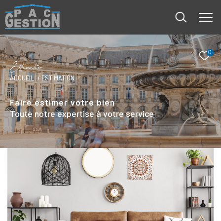
0
E
s
i
m
a
i
o
ACCUEIL
ESTIMATION
Faire estimer votre bien
Toute notre expertise à votre service