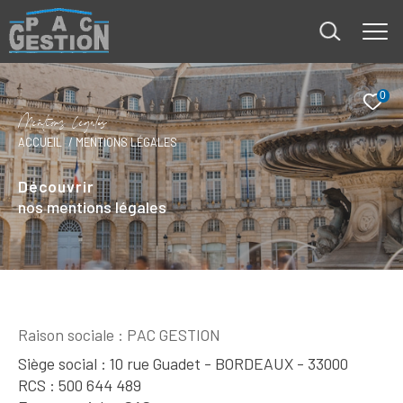
0
M
e
n
t
i
o
s
l
é
g
a
e
ACCUEIL
MENTIONS LÉGALES
Découvrir
nos mentions légales
Raison sociale : PAC GESTION
Siège social : 10 rue Guadet - BORDEAUX - 33000
RCS : 500 644 489