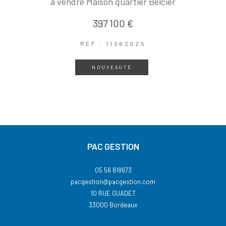
à vendre Maison quartier Belcier
397 100 €
REF : 11062025
NOUVEAUTÉ
PAC GESTION
05 56 818673
pacgestion@pacgestion.com
10 RUE GUADET
33000
Bordeaux