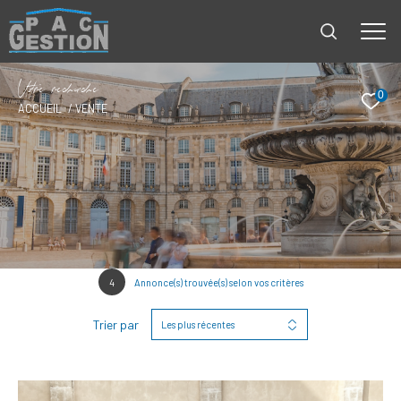
V
o
r
e
r
e
c
e
c
e
0
ACCUEIL
VENTE
4
Annonce(s) trouvée(s) selon vos critères
Trier par
Les plus récentes