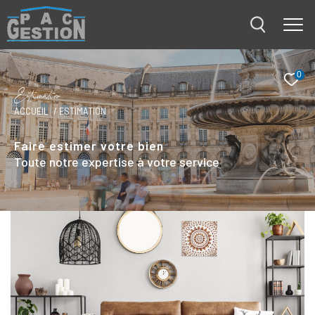
0
E
s
i
m
a
i
o
ACCUEIL
ESTIMATION
Faire estimer votre bien
Toute notre expertise à votre service