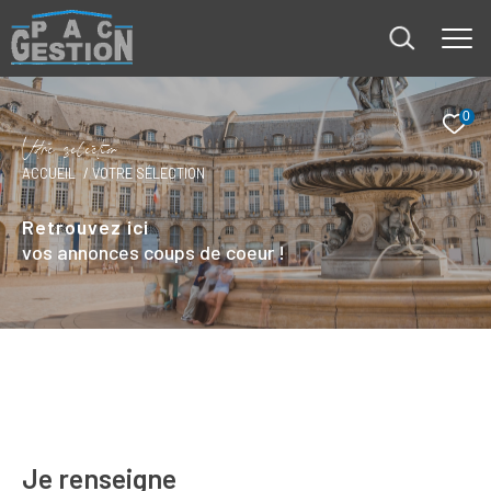
0
V
o
r
e
s
é
l
e
c
t
i
o
ACCUEIL
VOTRE SÉLECTION
Retrouvez ici
vos annonces coups de coeur !
Je renseigne