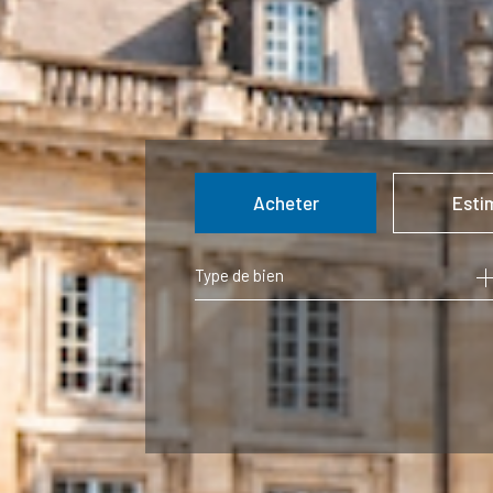
Acheter
Esti
Type de bien
de l'ancien
de l'immo pro