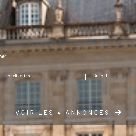
mer
Budget
VOIR LES
4
ANNONCES