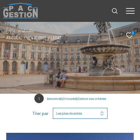
V
o
r
e
r
e
c
e
c
e
0
ACCUEIL
VENTE PRO
LEDAT
1
Annonce(s) trouvée(s) selon vos critères
Trier par
Les plus récentes