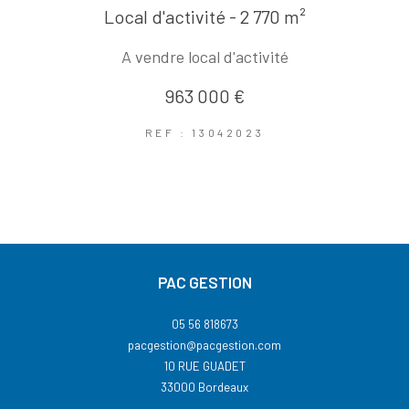
Local d'activité - 2 770 m²
A vendre local d'activité
963 000 €
REF : 13042023
PAC GESTION
05 56 818673
pacgestion@pacgestion.com
10 RUE GUADET
33000
Bordeaux